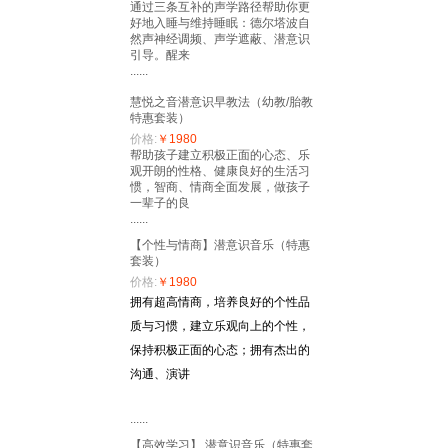
通过三条互补的声学路径帮助你更
好地入睡与维持睡眠：德尔塔波自
然声神经调频、声学遮蔽、潜意识
引导。醒来
......
慧悦之音潜意识早教法（幼教/胎教
特惠套装）
价格:
￥1980
帮助孩子建立积极正面的心态、乐
观开朗的性格、健康良好的生活习
惯，智商、情商全面发展，做孩子
一辈子的良
......
【个性与情商】潜意识音乐（特惠
套装）
价格:
￥1980
拥有超高情商，培养良好的个性品
质与习惯，建立乐观向上的个性，
保持积极正面的心态；拥有杰出的
沟通、演讲
......
【高效学习】 潜意识音乐（特惠套