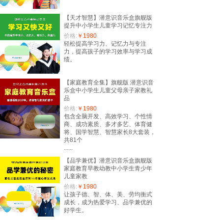
【天才智慧】潜意识音乐盒旗舰版
提升中小学生儿童学习记忆专注力
价格:
￥1980
轻松提高学习力、记忆力与专注
力，提高孩子的学习效率与学习成
绩。
【家庭教育全集】旗舰版 潜意识音
乐盒中小学生儿童父母亲子家教礼
品
价格:
￥1980
包含全脑开发、高效学习、个性情
商、成功素质、多才多艺、体育健
将、国学智慧、智慧家长8大套装，
共81个
......
【品学兼优】潜意识音乐盒旗舰版
家庭教育早教幼教中小学生青少年
儿童家教
价格:
￥1980
让孩子德、智、体、美、劳均衡式
成长，成为热爱学习、品学兼优的
好学生。