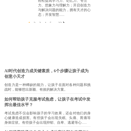
轻松提高学习力、记忆力、专注
力、想象力与理解力；开启创造力
与解决问题的能力，拥有天才的心
态；开发智慧......
1
2
3
4
5
...
23
AI时代创造力成关键素质，6个步骤让孩子成为
创意小天才
创造力是一种稀缺的能力，让孩子在面对各种问题和挑
战时，能够想出新颖、有效的解决方案。
如何帮助孩子克服考试焦虑，让孩子在考试中发
挥出最佳水平？
考试焦虑不仅会影响孩子的学习效果，还会对他们的身
心健康造成损害。有些孩子会出现失眠、头痛、胃痛等
身体症状。有些孩子会出现抑郁、自卑、逃避等心......