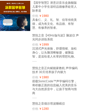
【国学智慧】潜意识音乐盒旗舰版
儿童中小学生读经品德修养处世人
际孝道
价格:
￥1980
具备仁、义、礼、智、信等传统美
德，成为有文化、有品德、有智
慧、有修养的智者。
慧悦之音【40Hz伽马波】脑波仪 声
光同步训练系统
价格:
￥1999
沉浸式声光体验，舒缓情绪、放松
身心，让头脑清晰敏捷，健脑益
智，是送给老人长辈的理想礼物。
......
慧悦之音正向赋能家教机 声学编码
技术 30天培养孩子内驱力
价格:
￥1980
搭载SonicCode™声学编码引擎，
将积极正面的信息融入优美的音乐
与大自然原音中，让孩子智商与情
商
......
慧悦之音德尔塔波睡眠仪
价格:
￥1280