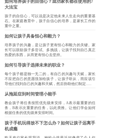
如何培养孩子的自信心？成功家长都在使用的7
大法宝
孩子的自信心，可以说是决定他未来人生走向的重要基
石。在家庭教育中，孩子自信心的培养，是家长工作的
重中之重。
如何让孩子具备恒心和毅力？
培养孩子的兴趣，是让孩子更有恒心和毅力的关键。家
长可以鼓励孩子多尝试、多挑战，让孩子找到自己真正
热爱的东西，从而更有恒心去坚持。
如何引导孩子选择未来的职业？
每个孩子都是独一无二的，有自己的兴趣与天赋，家长
不应把自己的意愿强加给孩子，让孩子听从，而应该引
导他们找到自己的兴趣和天赋，然后协助他们制定......
从拖延症到时间管理小能手
教会孩子将任务按照优先级来安排，A表示最重要的任
务，B表示次重要的任务，以此类推。让他们学会如何
根据任务的优先级来安排时间。
孩子手机玩得放不下怎么办？如何让孩子远离手
机成瘾
昨天有位家长跟我说，她的小孩最近好像变了个人似