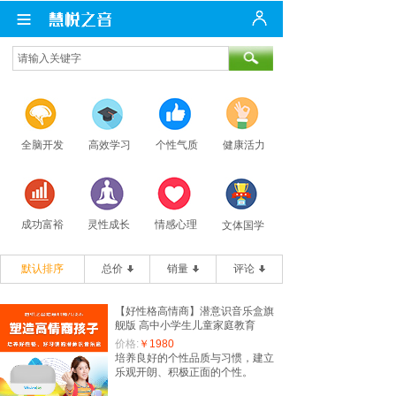
全脑开发
高效学习
个性气质
健康活力
成功富裕
灵性成长
情感心理
文体国学
默认排序
总价
销量
评论
【好性格高情商】潜意识音乐盒旗
舰版 高中小学生儿童家庭教育
价格:
￥1980
培养良好的个性品质与习惯，建立
乐观开朗、积极正面的个性。