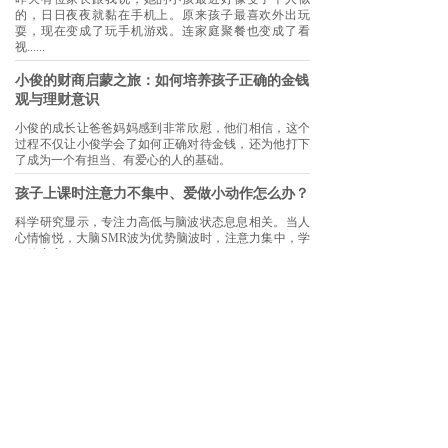
的，日日夜夜就黏在手机上。原来孩子最喜欢外出玩
耍，现在变成了玩手机游戏。连家庭聚餐也变成了看
视......
小俊的财商启蒙之旅：如何培养孩子正确的金钱
观与理财意识
小俊的成长让爸爸妈妈感到非常欣慰，他们相信，这个
过程不仅让小俊学会了如何正确对待金钱，还为他打下
了成为一个有担当、有爱心的人的基础。
孩子上课时注意力不集中、爱做小动作怎么办？
科学研究显示，专注力高低与脑波状态息息相关。当人
心情愉悦，大脑SMR波为优势脑波时，注意力集中，学
习效率高。
家长对孩子学业的常见误解是什么？
很多家长都会尝试各种方法来帮助孩子提高学习成绩。
但是，很少有人想到利用潜意识来提高孩子的学业表
现。实际上，潜意识的力量在孩子的学业表现中起着......
超越自我：一个中学生如何运用潜意识提高成绩
潜意识具有巨大的力量，只要我们正确认识它，运用
它，就可以达到更高的成就。潜意识能释放人无限的潜
能，让人开启智慧和思维的新天地。