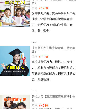
装）
价格:
￥1980
提升学习兴趣，提高各科目水平与
成绩；让学生自动自觉地喜欢学
习，热爱学习；帮助学生德、智、
体、美、劳全
......
【全脑开发】潜意识音乐（特惠套
装）
价格:
￥1980
轻松提高学习力、记忆力、专注
力、想象力与理解力；开启创造力
与解决问题的能力，拥有天才的心
态；开发智慧
......
慧悦之音【潜意识家庭教育法】全
集
价格:
￥4980