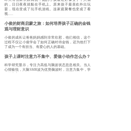
的，日日夜夜就黏在手机上。原来孩子最喜欢外出玩
耍，现在变成了玩手机游戏。连家庭聚餐也变成了看
视......
小俊的财商启蒙之旅：如何培养孩子正确的金钱
观与理财意识
小俊的成长让爸爸妈妈感到非常欣慰，他们相信，这个
过程不仅让小俊学会了如何正确对待金钱，还为他打下
了成为一个有担当、有爱心的人的基础。
孩子上课时注意力不集中、爱做小动作怎么办？
科学研究显示，专注力高低与脑波状态息息相关。当人
心情愉悦，大脑SMR波为优势脑波时，注意力集中，学
习效率高。
家长对孩子学业的常见误解是什么？
很多家长都会尝试各种方法来帮助孩子提高学习成绩。
但是，很少有人想到利用潜意识来提高孩子的学业表
现。实际上，潜意识的力量在孩子的学业表现中起着......
超越自我：一个中学生如何运用潜意识提高成绩
潜意识具有巨大的力量，只要我们正确认识它，运用
它，就可以达到更高的成就。潜意识能释放人无限的潜
能，让人开启智慧和思维的新天地。