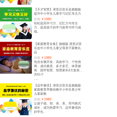
【天才智慧】潜意识音乐盒旗舰版
提升中小学生儿童学习记忆专注力
价格:
￥1980
轻松提高学习力、记忆力与专注
力，提高孩子的学习效率与学习成
绩。
【家庭教育全集】旗舰版 潜意识音
乐盒中小学生儿童父母亲子家教礼
品
价格:
￥1980
包含全脑开发、高效学习、个性情
商、成功素质、多才多艺、体育健
将、国学智慧、智慧家长8大套装，
共81个
......
【品学兼优】潜意识音乐盒旗舰版
家庭教育早教幼教中小学生青少年
儿童家教
价格:
￥1980
让孩子德、智、体、美、劳均衡式
成长，成为热爱学习、品学兼优的
好学生。