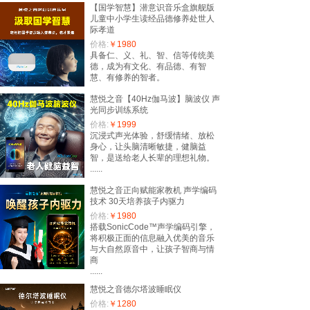
【国学智慧】潜意识音乐盒旗舰版
儿童中小学生读经品德修养处世人
际孝道
价格:
￥1980
具备仁、义、礼、智、信等传统美
德，成为有文化、有品德、有智
慧、有修养的智者。
慧悦之音【40Hz伽马波】脑波仪 声
光同步训练系统
价格:
￥1999
沉浸式声光体验，舒缓情绪、放松
身心，让头脑清晰敏捷，健脑益
智，是送给老人长辈的理想礼物。
......
慧悦之音正向赋能家教机 声学编码
技术 30天培养孩子内驱力
价格:
￥1980
搭载SonicCode™声学编码引擎，
将积极正面的信息融入优美的音乐
与大自然原音中，让孩子智商与情
商
......
慧悦之音德尔塔波睡眠仪
价格:
￥1280