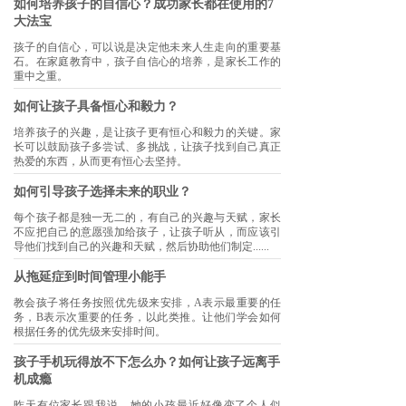
如何培养孩子的自信心？成功家长都在使用的7
大法宝
孩子的自信心，可以说是决定他未来人生走向的重要基
石。在家庭教育中，孩子自信心的培养，是家长工作的
重中之重。
如何让孩子具备恒心和毅力？
培养孩子的兴趣，是让孩子更有恒心和毅力的关键。家
长可以鼓励孩子多尝试、多挑战，让孩子找到自己真正
热爱的东西，从而更有恒心去坚持。
如何引导孩子选择未来的职业？
每个孩子都是独一无二的，有自己的兴趣与天赋，家长
不应把自己的意愿强加给孩子，让孩子听从，而应该引
导他们找到自己的兴趣和天赋，然后协助他们制定......
从拖延症到时间管理小能手
教会孩子将任务按照优先级来安排，A表示最重要的任
务，B表示次重要的任务，以此类推。让他们学会如何
根据任务的优先级来安排时间。
孩子手机玩得放不下怎么办？如何让孩子远离手
机成瘾
昨天有位家长跟我说，她的小孩最近好像变了个人似