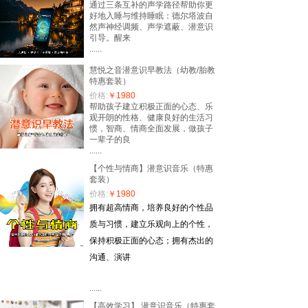
通过三条互补的声学路径帮助你更
好地入睡与维持睡眠：德尔塔波自
然声神经调频、声学遮蔽、潜意识
引导。醒来
......
慧悦之音潜意识早教法（幼教/胎教
特惠套装）
价格:
￥1980
帮助孩子建立积极正面的心态、乐
观开朗的性格、健康良好的生活习
惯，智商、情商全面发展，做孩子
一辈子的良
......
【个性与情商】潜意识音乐（特惠
套装）
价格:
￥1980
拥有超高情商，培养良好的个性品
质与习惯，建立乐观向上的个性，
保持积极正面的心态；拥有杰出的
沟通、演讲
......
【高效学习】 潜意识音乐（特惠套