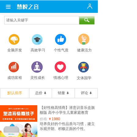
全脑开发
高效学习
个性气质
健康活力
成功富裕
灵性成长
情感心理
文体国学
默认排序
总价
销量
评论
【好性格高情商】潜意识音乐盒旗
舰版 高中小学生儿童家庭教育
价格:
￥1980
培养良好的个性品质与习惯，建立
乐观开朗、积极正面的个性。