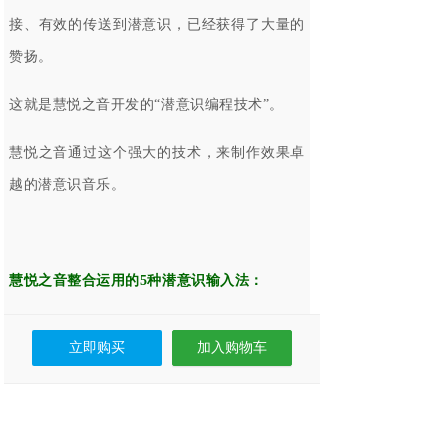
接、有效的传送到潜意识，已经获得了大量的
赞扬。
这就是慧悦之音开发的“潜意识编程技术”。
慧悦之音通过这个强大的技术，来制作效果卓
越的潜意识音乐。
慧悦之音整合运用的5种潜意识输入法：
背景耳语输入（Background Whisper）
立即购买
加入购物车
潜意识信息在背景音效的遮盖下，以细微的音
量输入。以如此细微的音量，意识无法分析与
判断其内容，而潜意识则能够轻松地接收，并