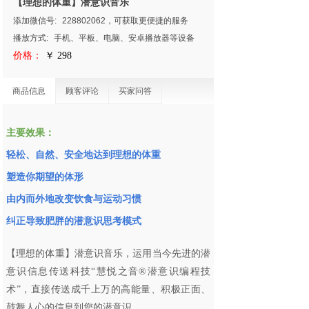
【理想的体重】潜意识音乐
添加微信号:
228802062，可获取更便捷的服务
播放方式:
手机、平板、电脑、安卓播放器等设备
价格：
￥ 298
商品信息
顾客评论
买家问答
主要效果：
轻松、自然、安全地达到
理想的体重
塑造你期望的体形
由内而外地改变饮食与运动习惯
纠正导致肥胖的潜意识思考模式
【理想的体重】
潜意识音乐，运用当今先进的潜
意识信息传送科技“慧悦之音®潜意识编程技
术”，直接传送成千上万的高能量、积极正面、
鼓舞人心的信息到您的潜意识。