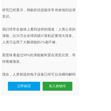
研究已经显示，倒叙的信息能非常有效地到达潜
意识。
我们经常在媒体上看到这样的报道：人类心灵的
潜能，比50万台全球高级计算机还要强大得多。
人类只运用了大脑潜能的1%都不够。
那意味着超过99%的潜能被闲置在潜意识里，等
待着被激发。
现在，人类制造的电子设备已经可以在瞬间解码
音频，所以，我们可以肯定，每秒可以处理1亿
立即购买
加入购物车
比特以上数据的人类大脑，当然也能够轻松完
成。
加速压缩处理（Speed Compress）